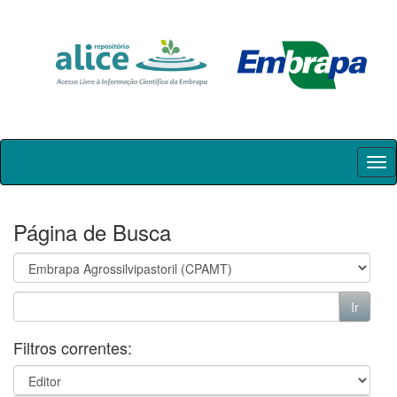
Skip
navigation
Página de Busca
Filtros correntes: