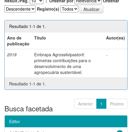
Result./Pág.
|
Ordenar por
Ordenar
Registro(s)
Resultado 1-1 de 1.
Ano de
Título
Autor(es)
publicação
2019
Embrapa Agrossilvipastoril:
-
primeiras contribuições para o
desenvolvimento de uma
agropecuária sustentável.
Resultado 1-1 de 1.
Anterior
1
Póximo
Busca facetada
Editor