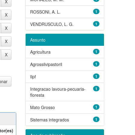
ROSSONI, A. L.
1
VENDRUSCULO, L. G.
1
Assunto
Agricultura
1
Agrossilvipastoril
1
Ilpf
1
Integracao lavoura-pecuaria-
1
floresta
Mato Grosso
1
Sistemas integrados
1
tor(es)