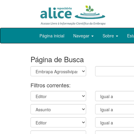
Skip
Página inicial
Navegar
Sobre
Est
navigation
Página de Busca
Filtros correntes: