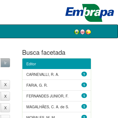
Busca facetada
Editor
CARNEVALLI, R. A.
1
FARIA, G. R.
1
FERNANDES JUNIOR, F.
1
MAGALHÃES, C. A. de S.
1
MORALES, M. M.
1