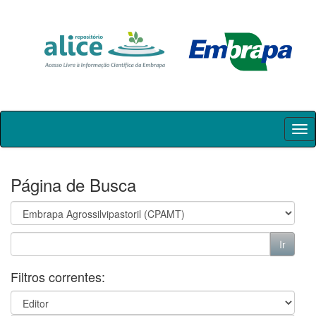
Skip
navigation
Página de Busca
Filtros correntes: