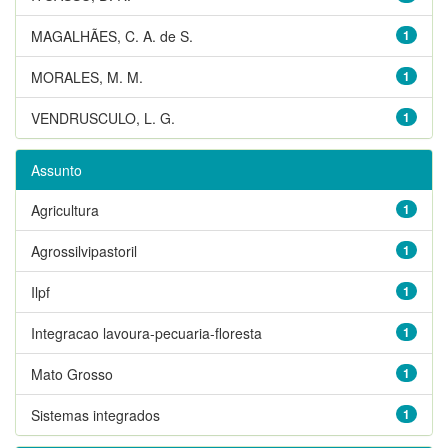
MAGALHÃES, C. A. de S.
1
MORALES, M. M.
1
VENDRUSCULO, L. G.
1
Assunto
Agricultura
1
Agrossilvipastoril
1
Ilpf
1
Integracao lavoura-pecuaria-floresta
1
Mato Grosso
1
Sistemas integrados
1