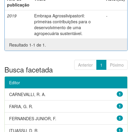
publicação
2019
Embrapa Agrossilvipastoril:
-
primeiras contribuições para o
desenvolvimento de uma
agropecuária sustentável.
Resultado 1-1 de 1.
Anterior
1
Póximo
Busca facetada
Editor
CARNEVALLI, R. A.
1
FARIA, G. R.
1
FERNANDES JUNIOR, F.
1
ITUASSU, D. R.
1