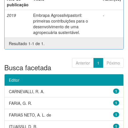
publicação
2019
Embrapa Agrossilvipastoril:
-
primeiras contribuições para o
desenvolvimento de uma
agropecuária sustentável.
Resultado 1-1 de 1.
Anterior
1
Póximo
Busca facetada
Editor
CARNEVALLI, R. A.
1
FARIA, G. R.
1
FARIAS NETO, A. L. de
1
ITUASSU, D. R.
1