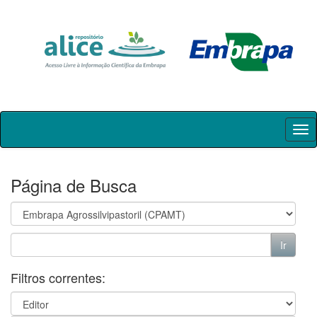
Skip
navigation
Página de Busca
Filtros correntes: