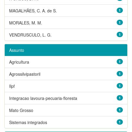
MAGALHÃES, C. A. de S.
1
MORALES, M. M.
1
VENDRUSCULO, L. G.
1
Assunto
Agricultura
1
Agrossilvipastoril
1
Ilpf
1
Integracao lavoura-pecuaria-floresta
1
Mato Grosso
1
Sistemas integrados
1