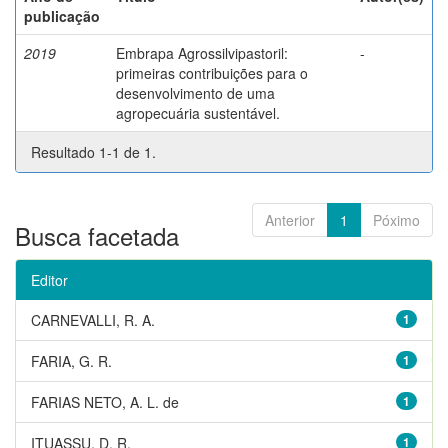
publicação
2019
Embrapa Agrossilvipastoril:
-
primeiras contribuições para o
desenvolvimento de uma
agropecuária sustentável.
Resultado 1-1 de 1.
Anterior
1
Póximo
Busca facetada
Editor
CARNEVALLI, R. A.
1
FARIA, G. R.
1
FARIAS NETO, A. L. de
1
ITUASSU, D. R.
1