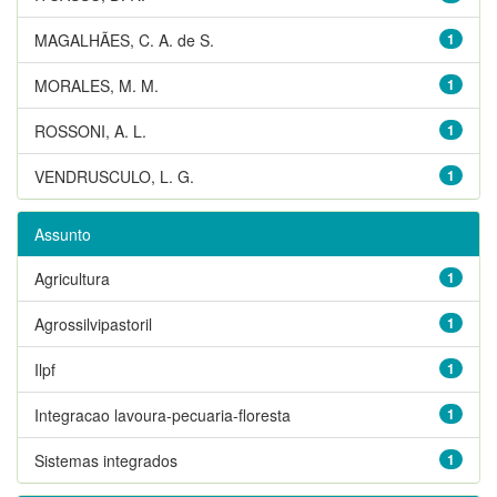
MAGALHÃES, C. A. de S.
1
MORALES, M. M.
1
ROSSONI, A. L.
1
VENDRUSCULO, L. G.
1
Assunto
Agricultura
1
Agrossilvipastoril
1
Ilpf
1
Integracao lavoura-pecuaria-floresta
1
Sistemas integrados
1