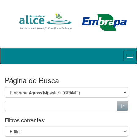
Skip
navigation
Página de Busca
Filtros correntes: