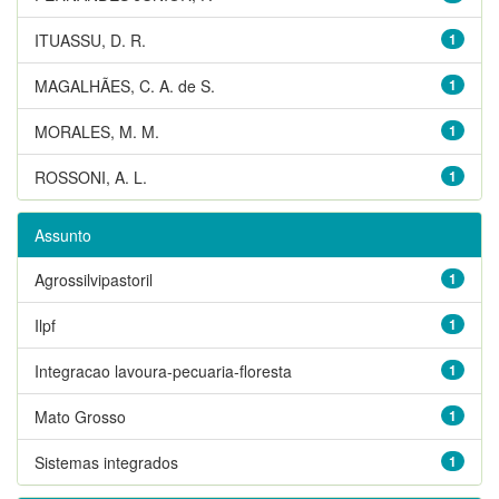
ITUASSU, D. R.
1
MAGALHÃES, C. A. de S.
1
MORALES, M. M.
1
ROSSONI, A. L.
1
Assunto
Agrossilvipastoril
1
Ilpf
1
Integracao lavoura-pecuaria-floresta
1
Mato Grosso
1
Sistemas integrados
1