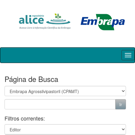
Skip
navigation
Página de Busca
Filtros correntes: