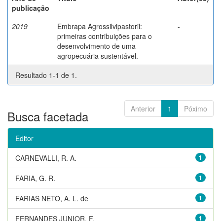
publicação
2019
Embrapa Agrossilvipastoril:
-
primeiras contribuições para o
desenvolvimento de uma
agropecuária sustentável.
Resultado 1-1 de 1.
Anterior
1
Póximo
Busca facetada
Editor
CARNEVALLI, R. A.
1
FARIA, G. R.
1
FARIAS NETO, A. L. de
1
FERNANDES JUNIOR, F.
1