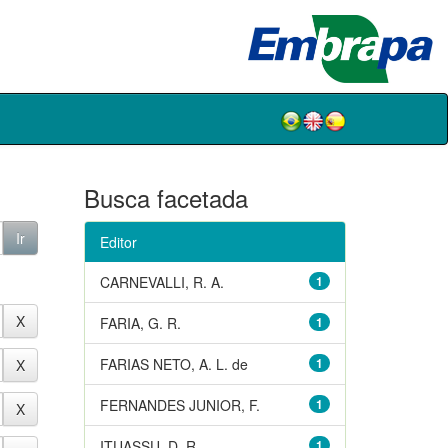
Busca facetada
Editor
CARNEVALLI, R. A.
1
FARIA, G. R.
1
FARIAS NETO, A. L. de
1
FERNANDES JUNIOR, F.
1
ITUASSU, D. R.
1