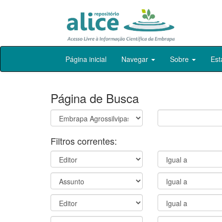
Skip
Página inicial
Navegar
Sobre
Est
navigation
Página de Busca
Filtros correntes: