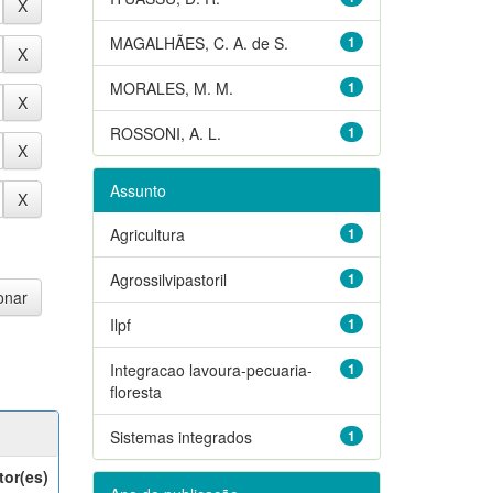
MAGALHÃES, C. A. de S.
1
MORALES, M. M.
1
ROSSONI, A. L.
1
Assunto
Agricultura
1
Agrossilvipastoril
1
Ilpf
1
Integracao lavoura-pecuaria-
1
floresta
Sistemas integrados
1
tor(es)