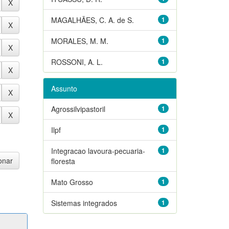
MAGALHÃES, C. A. de S.
1
MORALES, M. M.
1
ROSSONI, A. L.
1
Assunto
Agrossilvipastoril
1
Ilpf
1
Integracao lavoura-pecuaria-
1
floresta
Mato Grosso
1
Sistemas integrados
1