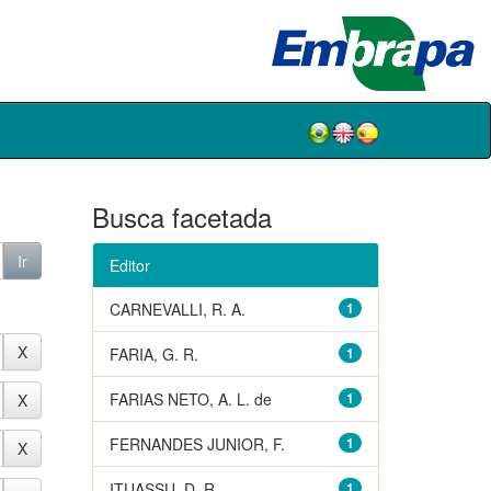
Busca facetada
Editor
CARNEVALLI, R. A.
1
FARIA, G. R.
1
FARIAS NETO, A. L. de
1
FERNANDES JUNIOR, F.
1
ITUASSU, D. R.
1