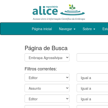
Skip
Página inicial
Navegar
Sobre
Est
navigation
Página de Busca
Filtros correntes: