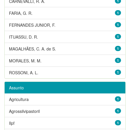
CARNEVALLI, R. A.
1
FARIA, G. R.
1
FERNANDES JUNIOR, F.
1
ITUASSU, D. R.
1
MAGALHÃES, C. A. de S.
1
MORALES, M. M.
1
ROSSONI, A. L.
1
Assunto
Agricultura
1
Agrossilvipastoril
1
Ilpf
1