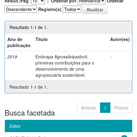
Result./Pág.
|
Ordenar por
Ordenar
Registro(s)
Resultado 1-1 de 1.
Ano de
Título
Autor(es)
publicação
2019
Embrapa Agrossilvipastoril:
-
primeiras contribuições para o
desenvolvimento de uma
agropecuária sustentável.
Resultado 1-1 de 1.
Anterior
1
Póximo
Busca facetada
Editor