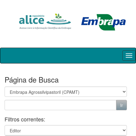
Skip
navigation
Página de Busca
Filtros correntes: