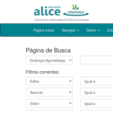
Skip
Página inicial
Navegar
Sobre
Est
navigation
Página de Busca
Filtros correntes: