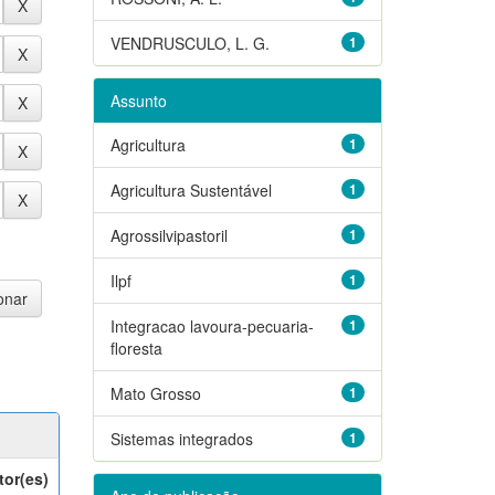
VENDRUSCULO, L. G.
1
Assunto
Agricultura
1
Agricultura Sustentável
1
Agrossilvipastoril
1
Ilpf
1
Integracao lavoura-pecuaria-
1
floresta
Mato Grosso
1
Sistemas integrados
1
tor(es)