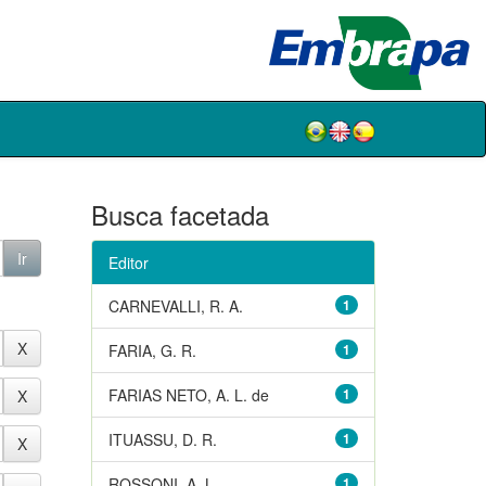
Busca facetada
Editor
CARNEVALLI, R. A.
1
FARIA, G. R.
1
FARIAS NETO, A. L. de
1
ITUASSU, D. R.
1
ROSSONI, A. L.
1