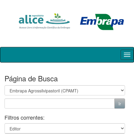
Skip
navigation
Página de Busca
Filtros correntes: