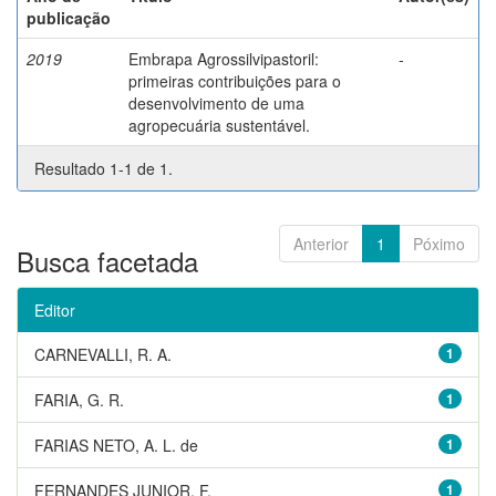
publicação
2019
Embrapa Agrossilvipastoril:
-
primeiras contribuições para o
desenvolvimento de uma
agropecuária sustentável.
Resultado 1-1 de 1.
Anterior
1
Póximo
Busca facetada
Editor
CARNEVALLI, R. A.
1
FARIA, G. R.
1
FARIAS NETO, A. L. de
1
FERNANDES JUNIOR, F.
1