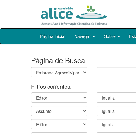
Skip
Página inicial
Navegar
Sobre
Est
navigation
Página de Busca
Filtros correntes: