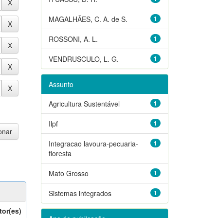
MAGALHÃES, C. A. de S.
1
ROSSONI, A. L.
1
VENDRUSCULO, L. G.
1
Assunto
Agricultura Sustentável
1
Ilpf
1
Integracao lavoura-pecuaria-
1
floresta
Mato Grosso
1
Sistemas integrados
1
tor(es)