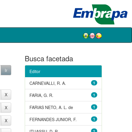
Busca facetada
Editor
CARNEVALLI, R. A.
1
FARIA, G. R.
1
FARIAS NETO, A. L. de
1
FERNANDES JUNIOR, F.
1
ITUASSU, D. R.
1