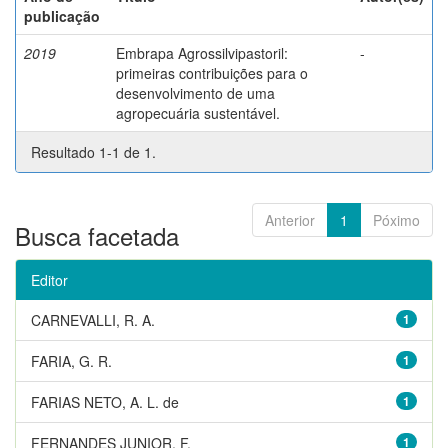
publicação
2019
Embrapa Agrossilvipastoril:
-
primeiras contribuições para o
desenvolvimento de uma
agropecuária sustentável.
Resultado 1-1 de 1.
Anterior
1
Póximo
Busca facetada
Editor
CARNEVALLI, R. A.
1
FARIA, G. R.
1
FARIAS NETO, A. L. de
1
FERNANDES JUNIOR, F.
1