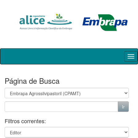
Skip
navigation
Página de Busca
Filtros correntes: