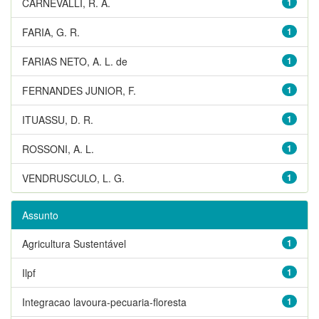
CARNEVALLI, R. A.
1
FARIA, G. R.
1
FARIAS NETO, A. L. de
1
FERNANDES JUNIOR, F.
1
ITUASSU, D. R.
1
ROSSONI, A. L.
1
VENDRUSCULO, L. G.
1
Assunto
Agricultura Sustentável
1
Ilpf
1
Integracao lavoura-pecuaria-floresta
1