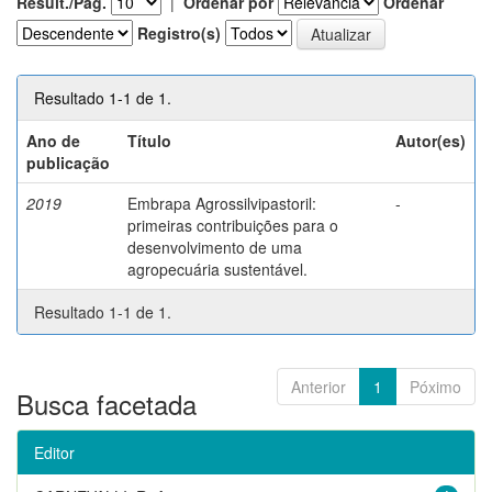
Result./Pág.
|
Ordenar por
Ordenar
Registro(s)
Resultado 1-1 de 1.
Ano de
Título
Autor(es)
publicação
2019
Embrapa Agrossilvipastoril:
-
primeiras contribuições para o
desenvolvimento de uma
agropecuária sustentável.
Resultado 1-1 de 1.
Anterior
1
Póximo
Busca facetada
Editor