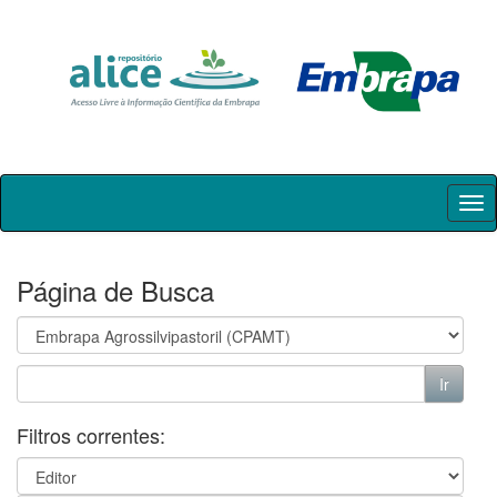
Skip
navigation
Página de Busca
Filtros correntes: