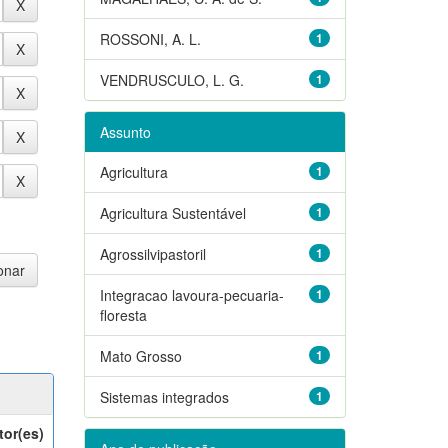
ROSSONI, A. L.
1
VENDRUSCULO, L. G.
1
Assunto
Agricultura
1
Agricultura Sustentável
1
Agrossilvipastoril
1
Integracao lavoura-pecuaria-
1
floresta
Mato Grosso
1
Sistemas integrados
1
tor(es)