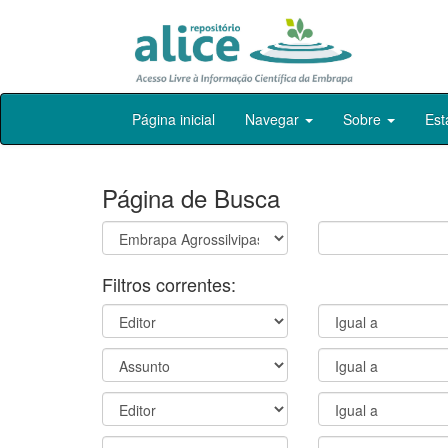
Skip
Página inicial
Navegar
Sobre
Est
navigation
Página de Busca
Filtros correntes: