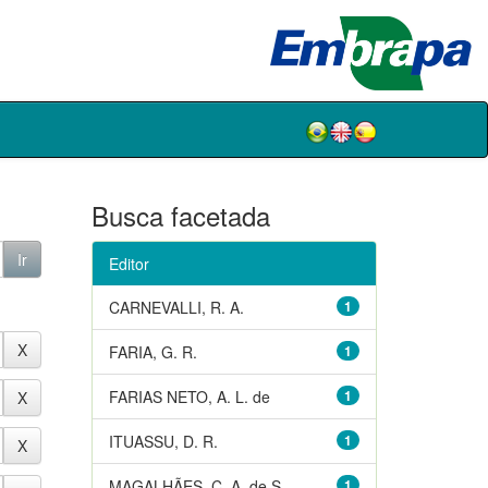
Busca facetada
Editor
CARNEVALLI, R. A.
1
FARIA, G. R.
1
FARIAS NETO, A. L. de
1
ITUASSU, D. R.
1
MAGALHÃES, C. A. de S.
1