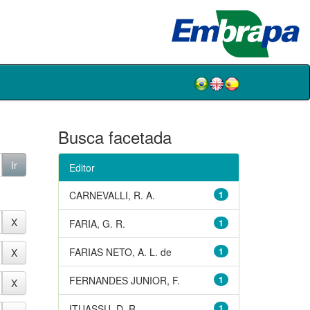
Busca facetada
Editor
CARNEVALLI, R. A.
1
FARIA, G. R.
1
FARIAS NETO, A. L. de
1
FERNANDES JUNIOR, F.
1
ITUASSU, D. R.
1