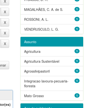
MAGALHÃES, C. A. de S.
1
ROSSONI, A. L.
1
VENDRUSCULO, L. G.
1
Assunto
Agricultura
1
Agricultura Sustentável
1
Agrossilvipastoril
1
Integracao lavoura-pecuaria-
1
floresta
Mato Grosso
1
tor(es)