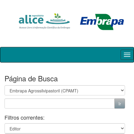
Skip
navigation
Página de Busca
Filtros correntes: