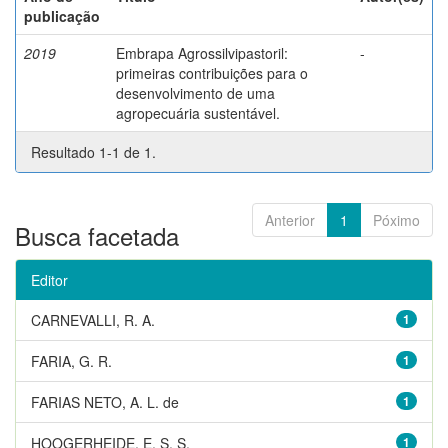
publicação
2019
Embrapa Agrossilvipastoril:
-
primeiras contribuições para o
desenvolvimento de uma
agropecuária sustentável.
Resultado 1-1 de 1.
Anterior
1
Póximo
Busca facetada
Editor
CARNEVALLI, R. A.
1
FARIA, G. R.
1
FARIAS NETO, A. L. de
1
HOOGERHEIDE, E. S. S.
1