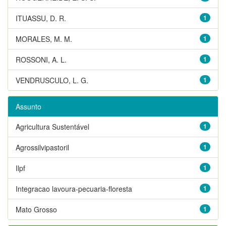
ITUASSU, D. R.
1
MORALES, M. M.
1
ROSSONI, A. L.
1
VENDRUSCULO, L. G.
1
Assunto
Agricultura Sustentável
1
Agrossilvipastoril
1
Ilpf
1
Integracao lavoura-pecuaria-floresta
1
Mato Grosso
1