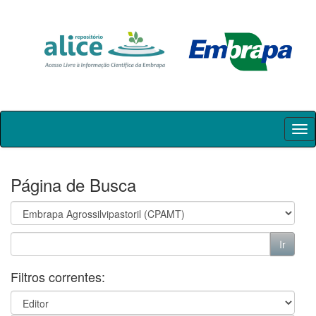
Skip
navigation
Página de Busca
Filtros correntes: