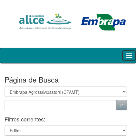
Skip
navigation
Página de Busca
Filtros correntes: