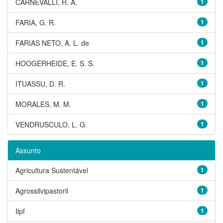
CARNEVALLI, R. A.
1
FARIA, G. R.
1
FARIAS NETO, A. L. de
1
HOOGERHEIDE, E. S. S.
1
ITUASSU, D. R.
1
MORALES, M. M.
1
VENDRUSCULO, L. G.
1
Assunto
Agricultura Sustentável
1
Agrossilvipastoril
1
Ilpf
1