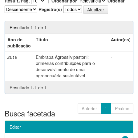
Result./Pág.
|
Ordenar por
Ordenar
Registro(s)
Resultado 1-1 de 1.
Ano de
Título
Autor(es)
publicação
2019
Embrapa Agrossilvipastoril:
-
primeiras contribuições para o
desenvolvimento de uma
agropecuária sustentável.
Resultado 1-1 de 1.
Anterior
1
Póximo
Busca facetada
Editor