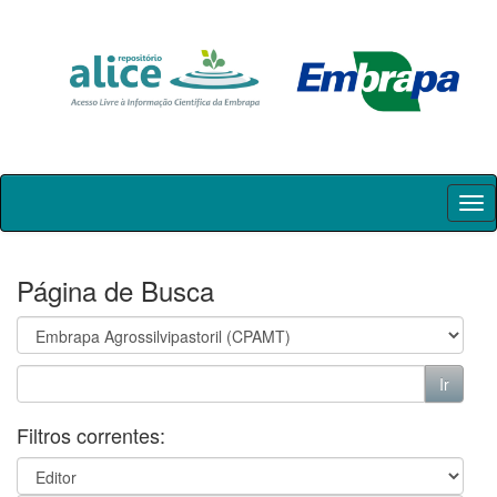
Skip
navigation
Página de Busca
Filtros correntes: