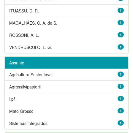
ITUASSU, D. R.
1
MAGALHÃES, C. A. de S.
1
ROSSONI, A. L.
1
VENDRUSCULO, L. G.
1
Assunto
Agricultura Sustentável
1
Agrossilvipastoril
1
Ilpf
1
Mato Grosso
1
Sistemas integrados
1