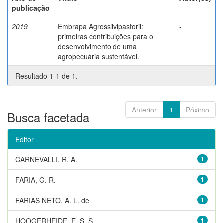
publicação
2019
Embrapa Agrossilvipastoril:
-
primeiras contribuições para o
desenvolvimento de uma
agropecuária sustentável.
Resultado 1-1 de 1.
Anterior
1
Póximo
Busca facetada
Editor
CARNEVALLI, R. A.
1
FARIA, G. R.
1
FARIAS NETO, A. L. de
1
HOOGERHEIDE, E. S. S.
1