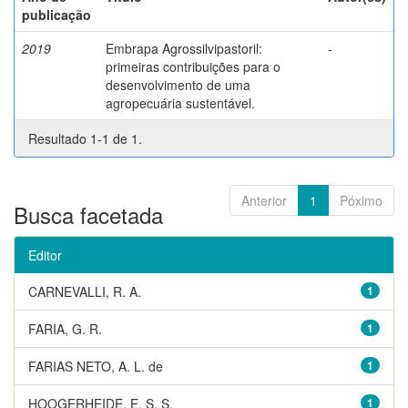
publicação
2019
Embrapa Agrossilvipastoril:
-
primeiras contribuições para o
desenvolvimento de uma
agropecuária sustentável.
Resultado 1-1 de 1.
Anterior
1
Póximo
Busca facetada
Editor
CARNEVALLI, R. A.
1
FARIA, G. R.
1
FARIAS NETO, A. L. de
1
HOOGERHEIDE, E. S. S.
1