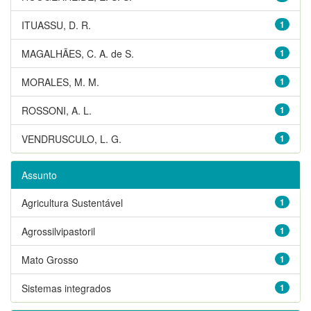
ITUASSU, D. R.
1
MAGALHÃES, C. A. de S.
1
MORALES, M. M.
1
ROSSONI, A. L.
1
VENDRUSCULO, L. G.
1
Assunto
Agricultura Sustentável
1
Agrossilvipastoril
1
Mato Grosso
1
Sistemas integrados
1