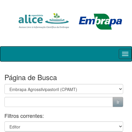
Skip
navigation
Página de Busca
Filtros correntes: