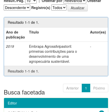
Result./Pág.
|
Ordenar por
Ordenar
Registro(s)
Resultado 1-1 de 1.
Ano de
Título
Autor(es)
publicação
2019
Embrapa Agrossilvipastoril:
-
primeiras contribuições para o
desenvolvimento de uma
agropecuária sustentável.
Resultado 1-1 de 1.
Anterior
1
Póximo
Busca facetada
Editor