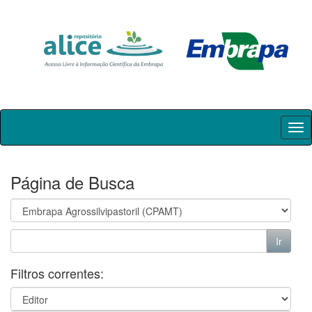
Skip
navigation
Página de Busca
Filtros correntes: