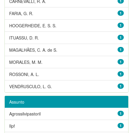
CARNEVALLI, R. A.
1
FARIA, G. R.
1
HOOGERHEIDE, E. S. S.
1
ITUASSU, D. R.
1
MAGALHÃES, C. A. de S.
1
MORALES, M. M.
1
ROSSONI, A. L.
1
VENDRUSCULO, L. G.
1
Assunto
Agrossilvipastoril
1
Ilpf
1