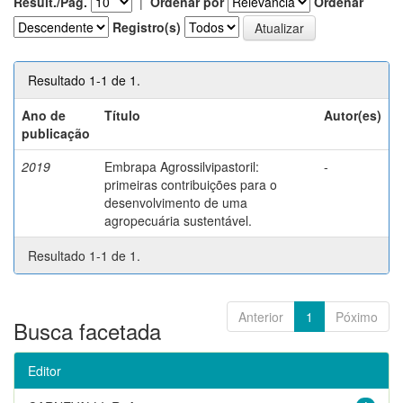
Result./Pág.
|
Ordenar por
Ordenar
Registro(s)
Resultado 1-1 de 1.
Ano de
Título
Autor(es)
publicação
2019
Embrapa Agrossilvipastoril:
-
primeiras contribuições para o
desenvolvimento de uma
agropecuária sustentável.
Resultado 1-1 de 1.
Anterior
1
Póximo
Busca facetada
Editor