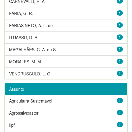
CARNEVALLI, R. A.
1
FARIA, G. R.
1
FARIAS NETO, A. L. de
1
ITUASSU, D. R.
1
MAGALHÃES, C. A. de S.
1
MORALES, M. M.
1
VENDRUSCULO, L. G.
1
Assunto
Agricultura Sustentável
1
Agrossilvipastoril
1
Ilpf
1