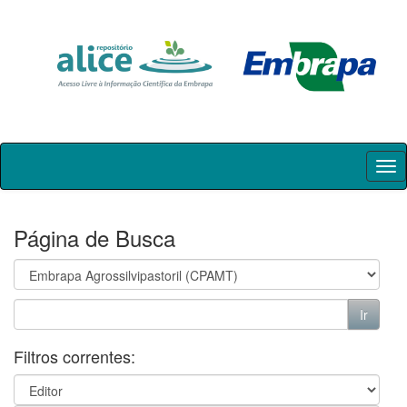
Skip
navigation
Página de Busca
Filtros correntes: