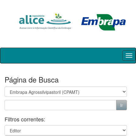
Skip
navigation
Página de Busca
Filtros correntes: