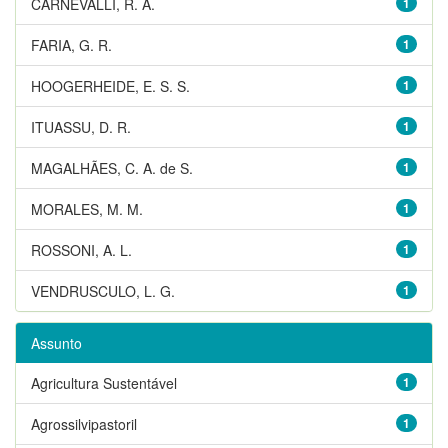
CARNEVALLI, R. A.
1
FARIA, G. R.
1
HOOGERHEIDE, E. S. S.
1
ITUASSU, D. R.
1
MAGALHÃES, C. A. de S.
1
MORALES, M. M.
1
ROSSONI, A. L.
1
VENDRUSCULO, L. G.
1
Assunto
Agricultura Sustentável
1
Agrossilvipastoril
1