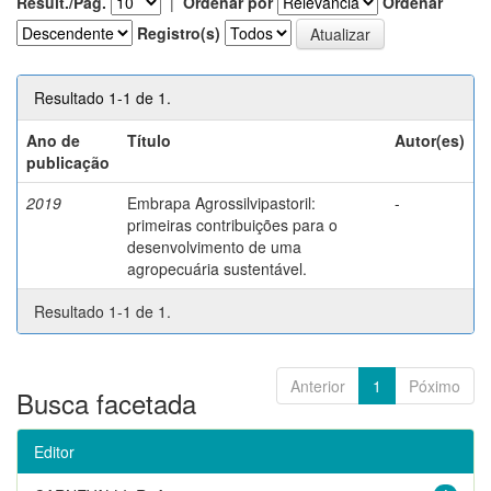
Result./Pág.
|
Ordenar por
Ordenar
Registro(s)
Resultado 1-1 de 1.
Ano de
Título
Autor(es)
publicação
2019
Embrapa Agrossilvipastoril:
-
primeiras contribuições para o
desenvolvimento de uma
agropecuária sustentável.
Resultado 1-1 de 1.
Anterior
1
Póximo
Busca facetada
Editor