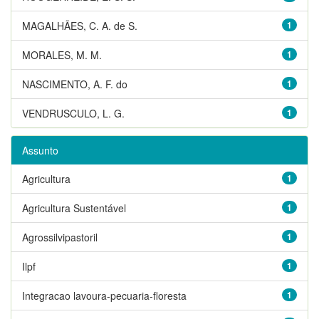
MAGALHÃES, C. A. de S.
1
MORALES, M. M.
1
NASCIMENTO, A. F. do
1
VENDRUSCULO, L. G.
1
Assunto
Agricultura
1
Agricultura Sustentável
1
Agrossilvipastoril
1
Ilpf
1
Integracao lavoura-pecuaria-floresta
1