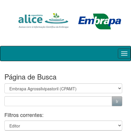
Skip
navigation
Página de Busca
Filtros correntes: