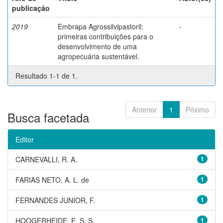
publicação
2019
Embrapa Agrossilvipastoril:
-
primeiras contribuições para o
desenvolvimento de uma
agropecuária sustentável.
Resultado 1-1 de 1.
Anterior
1
Póximo
Busca facetada
Editor
CARNEVALLI, R. A.
1
FARIAS NETO, A. L. de
1
FERNANDES JUNIOR, F.
1
HOOGERHEIDE, E. S. S.
1