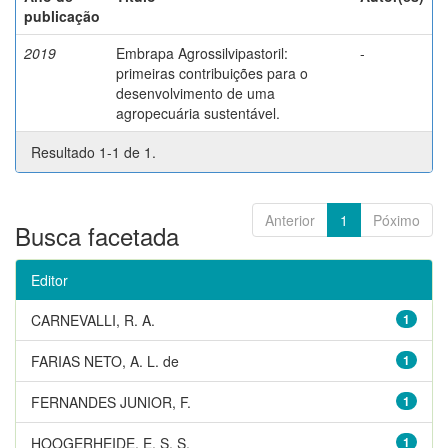
publicação
2019
Embrapa Agrossilvipastoril:
-
primeiras contribuições para o
desenvolvimento de uma
agropecuária sustentável.
Resultado 1-1 de 1.
Anterior
1
Póximo
Busca facetada
Editor
CARNEVALLI, R. A.
1
FARIAS NETO, A. L. de
1
FERNANDES JUNIOR, F.
1
HOOGERHEIDE, E. S. S.
1