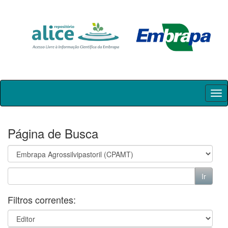
Skip
navigation
Página de Busca
Filtros correntes: