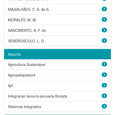
MAGALHÃES, C. A. de S.
1
MORALES, M. M.
1
NASCIMENTO, A. F. do
1
VENDRUSCULO, L. G.
1
Assunto
Agricultura Sustentável
1
Agrossilvipastoril
1
Ilpf
1
Integracao lavoura-pecuaria-floresta
1
Sistemas integrados
1