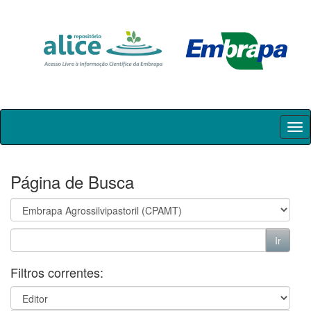
Skip
navigation
Página de Busca
Filtros correntes: