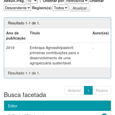
Result./Pág.
|
Ordenar por
Ordenar
Registro(s)
Resultado 1-1 de 1.
Ano de
Título
Autor(es)
publicação
2019
Embrapa Agrossilvipastoril:
-
primeiras contribuições para o
desenvolvimento de uma
agropecuária sustentável.
Resultado 1-1 de 1.
Anterior
1
Póximo
Busca facetada
Editor