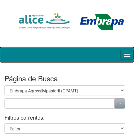
Skip
navigation
Página de Busca
Filtros correntes: