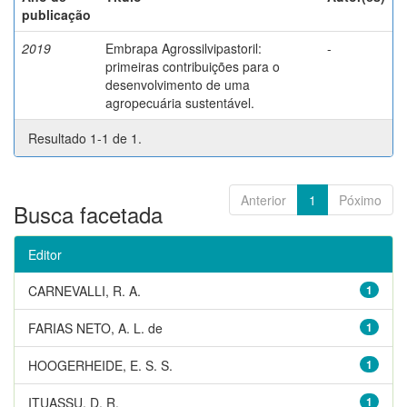
publicação
2019
Embrapa Agrossilvipastoril:
-
primeiras contribuições para o
desenvolvimento de uma
agropecuária sustentável.
Resultado 1-1 de 1.
Anterior
1
Póximo
Busca facetada
Editor
CARNEVALLI, R. A.
1
FARIAS NETO, A. L. de
1
HOOGERHEIDE, E. S. S.
1
ITUASSU, D. R.
1