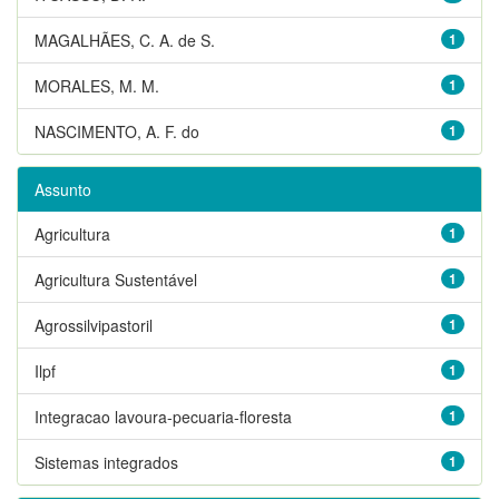
MAGALHÃES, C. A. de S.
1
MORALES, M. M.
1
NASCIMENTO, A. F. do
1
Assunto
Agricultura
1
Agricultura Sustentável
1
Agrossilvipastoril
1
Ilpf
1
Integracao lavoura-pecuaria-floresta
1
Sistemas integrados
1