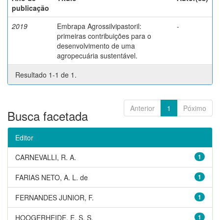
publicação
2019
Embrapa Agrossilvipastoril:
-
primeiras contribuições para o
desenvolvimento de uma
agropecuária sustentável.
Resultado 1-1 de 1.
Anterior
1
Póximo
Busca facetada
Editor
CARNEVALLI, R. A.
1
FARIAS NETO, A. L. de
1
FERNANDES JUNIOR, F.
1
HOOGERHEIDE, E. S. S.
1