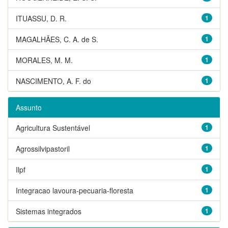
ITUASSU, D. R.
1
MAGALHÃES, C. A. de S.
1
MORALES, M. M.
1
NASCIMENTO, A. F. do
1
Assunto
Agricultura Sustentável
1
Agrossilvipastoril
1
Ilpf
1
Integracao lavoura-pecuaria-floresta
1
Sistemas integrados
1