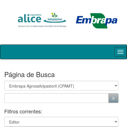
Skip
navigation
Página de Busca
Filtros correntes: