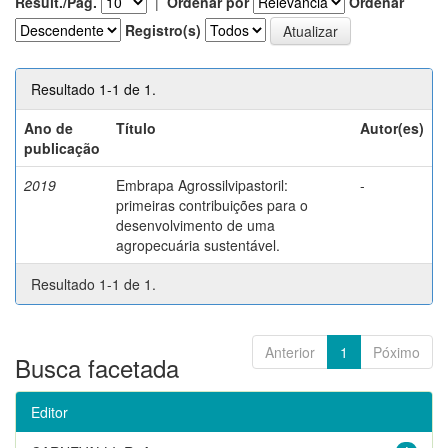
Result./Pág.
|
Ordenar por
Ordenar
Registro(s)
Resultado 1-1 de 1.
Ano de
Título
Autor(es)
publicação
2019
Embrapa Agrossilvipastoril:
-
primeiras contribuições para o
desenvolvimento de uma
agropecuária sustentável.
Resultado 1-1 de 1.
Anterior
1
Póximo
Busca facetada
Editor