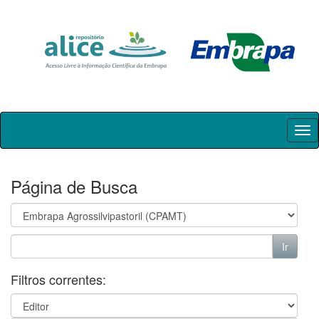
Skip
navigation
Página de Busca
Filtros correntes: