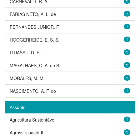
CARNEVALLI, R. A.
1
FARIAS NETO, A. L. de
1
FERNANDES JUNIOR, F.
1
HOOGERHEIDE, E. S. S.
1
ITUASSU, D. R.
1
MAGALHÃES, C. A. de S.
1
MORALES, M. M.
1
NASCIMENTO, A. F. do
1
Assunto
Agricultura Sustentável
1
Agrossilvipastoril
1