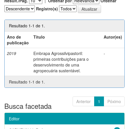
Result./Pág.
|
Ordenar por
Ordenar
Registro(s)
Resultado 1-1 de 1.
Ano de
Título
Autor(es)
publicação
2019
Embrapa Agrossilvipastoril:
-
primeiras contribuições para o
desenvolvimento de uma
agropecuária sustentável.
Resultado 1-1 de 1.
Anterior
1
Póximo
Busca facetada
Editor