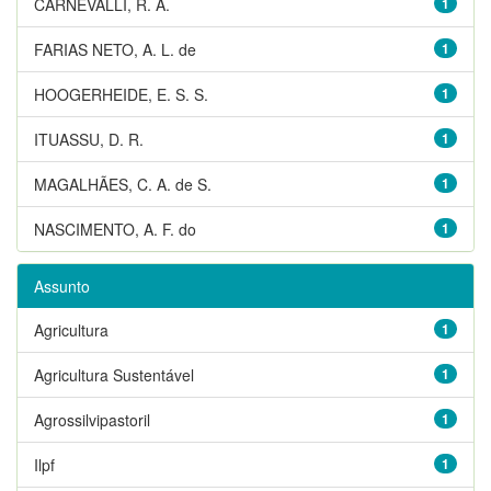
CARNEVALLI, R. A.
1
FARIAS NETO, A. L. de
1
HOOGERHEIDE, E. S. S.
1
ITUASSU, D. R.
1
MAGALHÃES, C. A. de S.
1
NASCIMENTO, A. F. do
1
Assunto
Agricultura
1
Agricultura Sustentável
1
Agrossilvipastoril
1
Ilpf
1