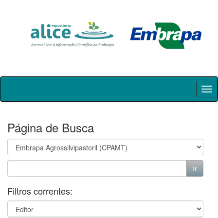
Skip
navigation
Página de Busca
Filtros correntes: