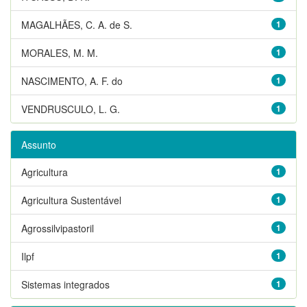
MAGALHÃES, C. A. de S.
1
MORALES, M. M.
1
NASCIMENTO, A. F. do
1
VENDRUSCULO, L. G.
1
Assunto
Agricultura
1
Agricultura Sustentável
1
Agrossilvipastoril
1
Ilpf
1
Sistemas integrados
1