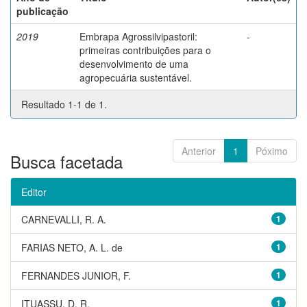
publicação
2019
Embrapa Agrossilvipastoril:
-
primeiras contribuições para o
desenvolvimento de uma
agropecuária sustentável.
Resultado 1-1 de 1.
Anterior
1
Póximo
Busca facetada
Editor
CARNEVALLI, R. A.
1
FARIAS NETO, A. L. de
1
FERNANDES JUNIOR, F.
1
ITUASSU, D. R.
1