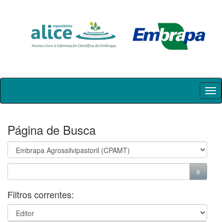
Skip
navigation
Página de Busca
Filtros correntes: