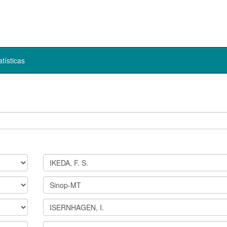
atísticas