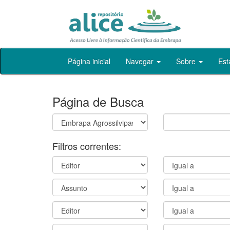
Skip
Página inicial
Navegar
Sobre
Est
navigation
Página de Busca
Filtros correntes: