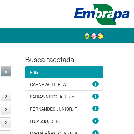
Busca facetada
Editor
CARNEVALLI, R. A.
1
FARIAS NETO, A. L. de
1
FERNANDES JUNIOR, F.
1
ITUASSU, D. R.
1
MAGALHÃES, C. A. de S.
1