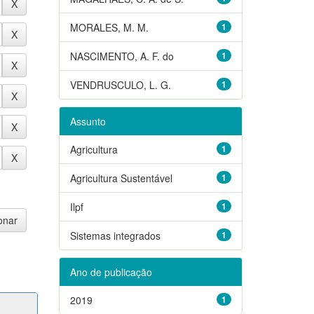
MORALES, M. M.
1
NASCIMENTO, A. F. do
1
VENDRUSCULO, L. G.
1
Assunto
Agricultura
1
Agricultura Sustentável
1
Ilpf
1
Sistemas integrados
1
Ano de publicação
2019
1