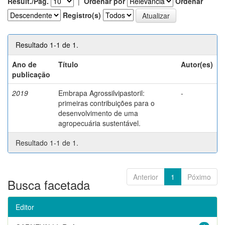
Result./Pág.
|
Ordenar por
Ordenar
Registro(s)
Resultado 1-1 de 1.
Ano de
Título
Autor(es)
publicação
2019
Embrapa Agrossilvipastoril:
-
primeiras contribuições para o
desenvolvimento de uma
agropecuária sustentável.
Resultado 1-1 de 1.
Anterior
1
Póximo
Busca facetada
Editor