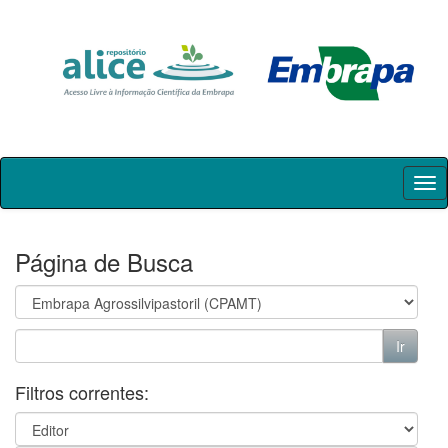
Skip
navigation
Página de Busca
Filtros correntes: