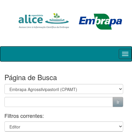
Skip
navigation
Página de Busca
Filtros correntes: