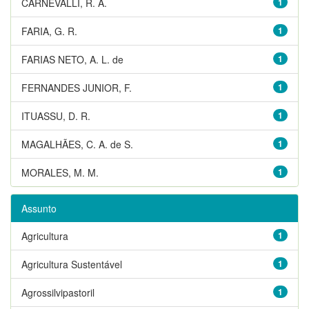
CARNEVALLI, R. A.
1
FARIA, G. R.
1
FARIAS NETO, A. L. de
1
FERNANDES JUNIOR, F.
1
ITUASSU, D. R.
1
MAGALHÃES, C. A. de S.
1
MORALES, M. M.
1
Assunto
Agricultura
1
Agricultura Sustentável
1
Agrossilvipastoril
1