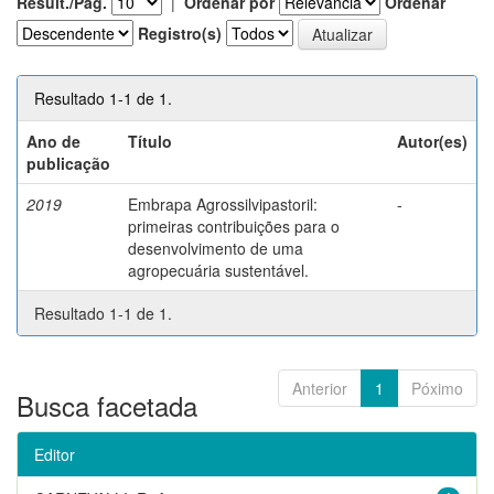
Result./Pág.
|
Ordenar por
Ordenar
Registro(s)
Resultado 1-1 de 1.
Ano de
Título
Autor(es)
publicação
2019
Embrapa Agrossilvipastoril:
-
primeiras contribuições para o
desenvolvimento de uma
agropecuária sustentável.
Resultado 1-1 de 1.
Anterior
1
Póximo
Busca facetada
Editor