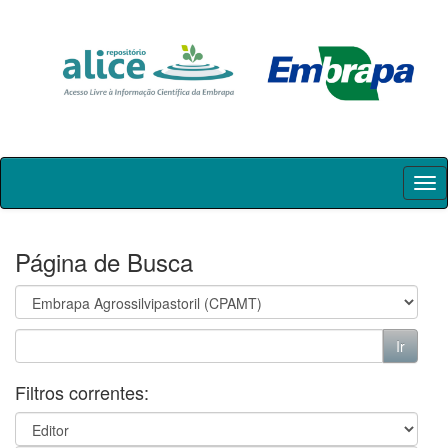
Skip
navigation
Página de Busca
Filtros correntes: