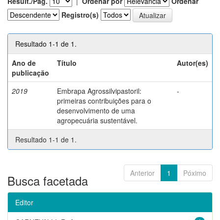
Result./Pág.
|
Ordenar por
Ordenar
Registro(s)
Resultado 1-1 de 1.
Ano de
Título
Autor(es)
publicação
2019
Embrapa Agrossilvipastoril:
-
primeiras contribuições para o
desenvolvimento de uma
agropecuária sustentável.
Resultado 1-1 de 1.
Anterior
1
Póximo
Busca facetada
Editor