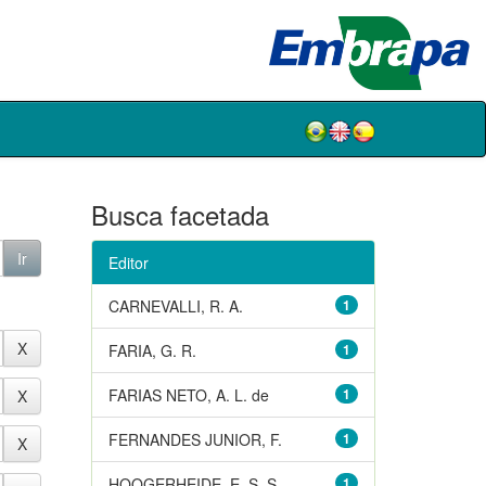
Busca facetada
Editor
CARNEVALLI, R. A.
1
FARIA, G. R.
1
FARIAS NETO, A. L. de
1
FERNANDES JUNIOR, F.
1
HOOGERHEIDE, E. S. S.
1