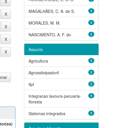
MAGALHÃES, C. A. de S.
1
MORALES, M. M.
1
NASCIMENTO, A. F. do
1
Assunto
Agricultura
1
Agrossilvipastoril
1
Ilpf
1
Integracao lavoura-pecuaria-
1
floresta
Sistemas integrados
1
tor(es)