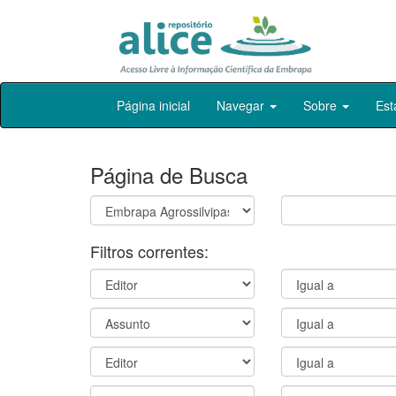
Skip
Página inicial
Navegar
Sobre
Est
navigation
Página de Busca
Filtros correntes: