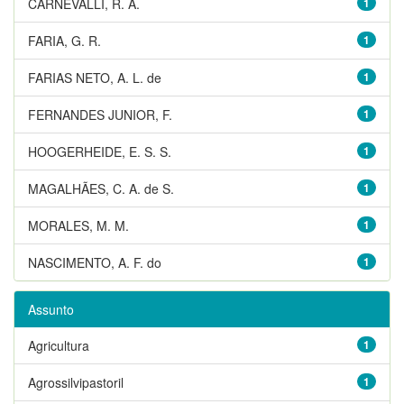
CARNEVALLI, R. A.
1
FARIA, G. R.
1
FARIAS NETO, A. L. de
1
FERNANDES JUNIOR, F.
1
HOOGERHEIDE, E. S. S.
1
MAGALHÃES, C. A. de S.
1
MORALES, M. M.
1
NASCIMENTO, A. F. do
1
Assunto
Agricultura
1
Agrossilvipastoril
1