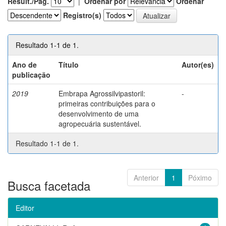
Result./Pág.
|
Ordenar por
Ordenar
Registro(s)
Resultado 1-1 de 1.
Ano de
Título
Autor(es)
publicação
2019
Embrapa Agrossilvipastoril:
-
primeiras contribuições para o
desenvolvimento de uma
agropecuária sustentável.
Resultado 1-1 de 1.
Anterior
1
Póximo
Busca facetada
Editor