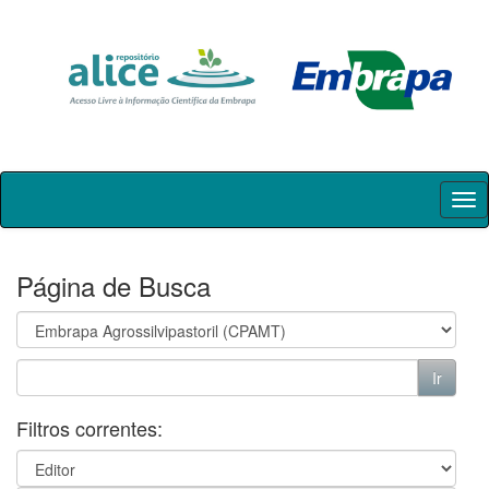
Skip
navigation
Página de Busca
Filtros correntes: