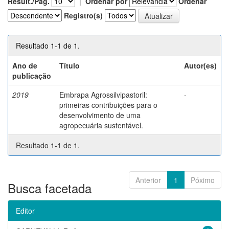
Result./Pág.
|
Ordenar por
Ordenar
Registro(s)
Resultado 1-1 de 1.
Ano de
Título
Autor(es)
publicação
2019
Embrapa Agrossilvipastoril:
-
primeiras contribuições para o
desenvolvimento de uma
agropecuária sustentável.
Resultado 1-1 de 1.
Anterior
1
Póximo
Busca facetada
Editor