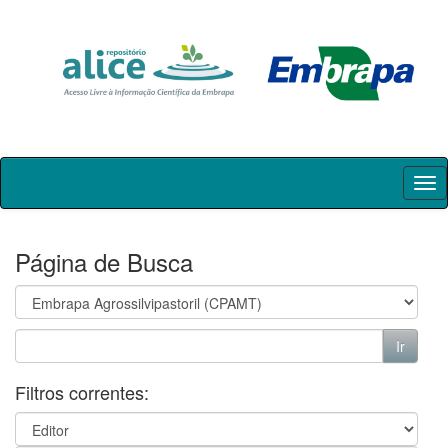
Skip
navigation
Página de Busca
Filtros correntes: