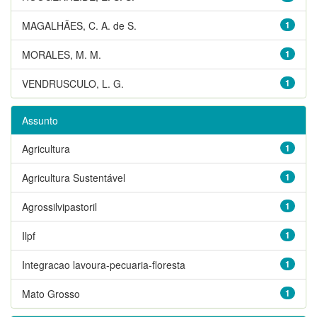
MAGALHÃES, C. A. de S.
1
MORALES, M. M.
1
VENDRUSCULO, L. G.
1
Assunto
Agricultura
1
Agricultura Sustentável
1
Agrossilvipastoril
1
Ilpf
1
Integracao lavoura-pecuaria-floresta
1
Mato Grosso
1