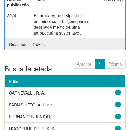
publicação
2019
Embrapa Agrossilvipastoril:
-
primeiras contribuições para o
desenvolvimento de uma
agropecuária sustentável.
Resultado 1-1 de 1.
Anterior
1
Póximo
Busca facetada
Editor
CARNEVALLI, R. A.
1
FARIAS NETO, A. L. de
1
FERNANDES JUNIOR, F.
1
HOOGERHEIDE, E. S. S.
1