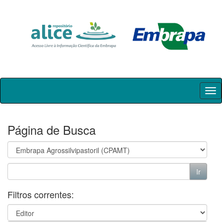
Skip
navigation
Página de Busca
Filtros correntes: