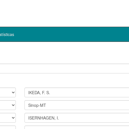
atísticas