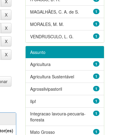
MAGALHÃES, C. A. de S.
1
MORALES, M. M.
1
VENDRUSCULO, L. G.
1
Assunto
Agricultura
1
Agricultura Sustentável
1
Agrossilvipastoril
1
Ilpf
1
Integracao lavoura-pecuaria-
1
floresta
tor(es)
Mato Grosso
1