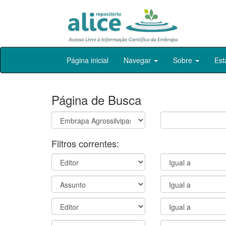
Skip
Página inicial
Navegar
Sobre
Est
navigation
Página de Busca
Filtros correntes: