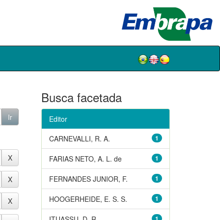
Busca facetada
Editor
CARNEVALLI, R. A.
1
FARIAS NETO, A. L. de
1
FERNANDES JUNIOR, F.
1
HOOGERHEIDE, E. S. S.
1
ITUASSU, D. R.
1