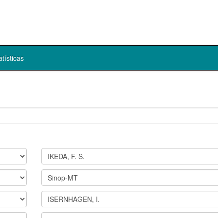
atísticas