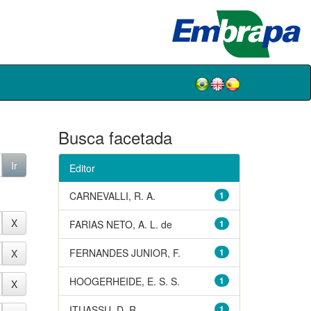
Busca facetada
Editor
CARNEVALLI, R. A.
1
FARIAS NETO, A. L. de
1
FERNANDES JUNIOR, F.
1
HOOGERHEIDE, E. S. S.
1
ITUASSU, D. R.
1