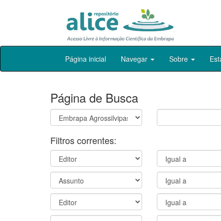
Skip
Página inicial
Navegar
Sobre
Est
navigation
Página de Busca
Filtros correntes: