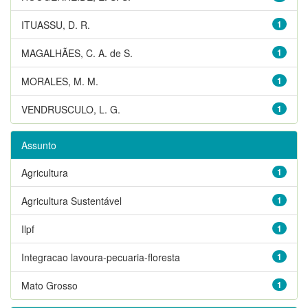
ITUASSU, D. R.
1
MAGALHÃES, C. A. de S.
1
MORALES, M. M.
1
VENDRUSCULO, L. G.
1
Assunto
Agricultura
1
Agricultura Sustentável
1
Ilpf
1
Integracao lavoura-pecuaria-floresta
1
Mato Grosso
1