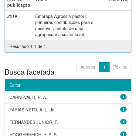
publicação
2019
Embrapa Agrossilvipastoril:
-
primeiras contribuições para o
desenvolvimento de uma
agropecuária sustentável.
Resultado 1-1 de 1.
Anterior
1
Póximo
Busca facetada
Editor
CARNEVALLI, R. A.
1
FARIAS NETO, A. L. de
1
FERNANDES JUNIOR, F.
1
HOOGERHEIDE, E. S. S.
1