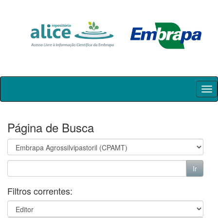
Skip
navigation
Página de Busca
Filtros correntes: