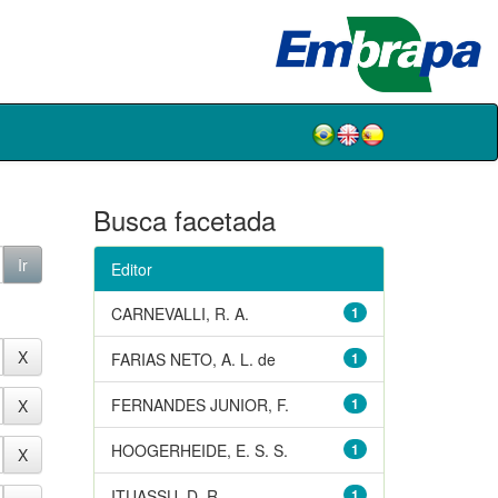
Busca facetada
Editor
CARNEVALLI, R. A.
1
FARIAS NETO, A. L. de
1
FERNANDES JUNIOR, F.
1
HOOGERHEIDE, E. S. S.
1
ITUASSU, D. R.
1