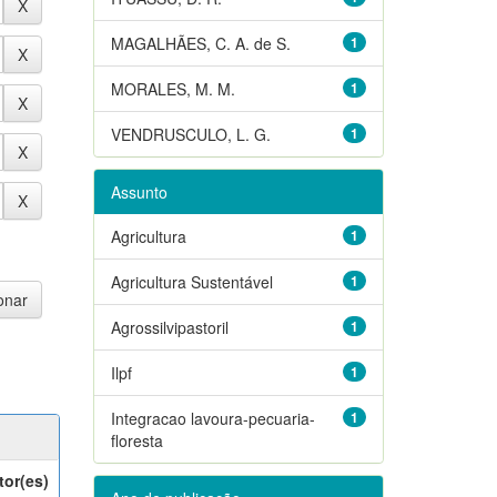
MAGALHÃES, C. A. de S.
1
MORALES, M. M.
1
VENDRUSCULO, L. G.
1
Assunto
Agricultura
1
Agricultura Sustentável
1
Agrossilvipastoril
1
Ilpf
1
Integracao lavoura-pecuaria-
1
floresta
tor(es)