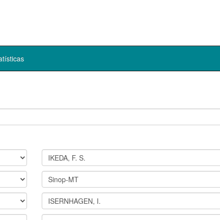
atísticas