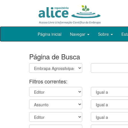
Skip
Página inicial
Navegar
Sobre
Est
navigation
Página de Busca
Filtros correntes: