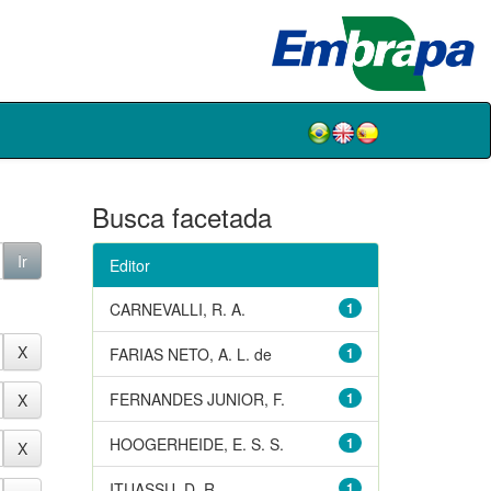
Busca facetada
Editor
CARNEVALLI, R. A.
1
FARIAS NETO, A. L. de
1
FERNANDES JUNIOR, F.
1
HOOGERHEIDE, E. S. S.
1
ITUASSU, D. R.
1