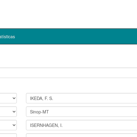
atísticas