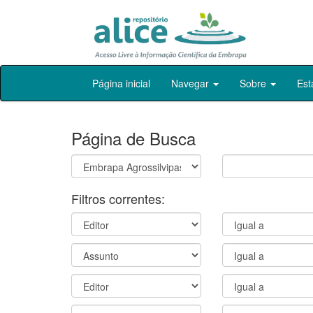
Skip
Página inicial
Navegar
Sobre
Est
navigation
Página de Busca
Filtros correntes: