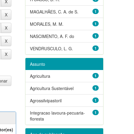
MAGALHÃES, C. A. de S.
1
MORALES, M. M.
1
NASCIMENTO, A. F. do
1
VENDRUSCULO, L. G.
1
Assunto
Agricultura
1
Agricultura Sustentável
1
Agrossilvipastoril
1
Integracao lavoura-pecuaria-
1
floresta
tor(es)