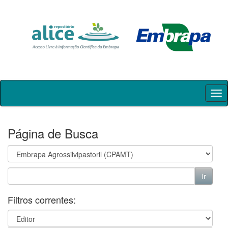
Skip
navigation
Página de Busca
Filtros correntes: