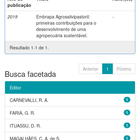
publicação
2019
Embrapa Agrossilvipastoril:
-
primeiras contribuições para o
desenvolvimento de uma
agropecuária sustentável.
Resultado 1-1 de 1.
Anterior
1
Póximo
Busca facetada
Editor
CARNEVALLI, R. A.
1
FARIA, G. R.
1
ITUASSU, D. R.
1
MAGALHÃES, C. A. de S.
1