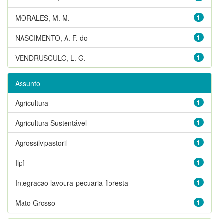
MORALES, M. M.
1
NASCIMENTO, A. F. do
1
VENDRUSCULO, L. G.
1
Assunto
Agricultura
1
Agricultura Sustentável
1
Agrossilvipastoril
1
Ilpf
1
Integracao lavoura-pecuaria-floresta
1
Mato Grosso
1