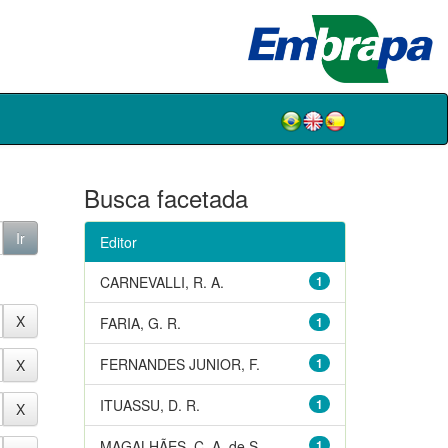
Busca facetada
Editor
CARNEVALLI, R. A.
1
FARIA, G. R.
1
FERNANDES JUNIOR, F.
1
ITUASSU, D. R.
1
MAGALHÃES, C. A. de S.
1