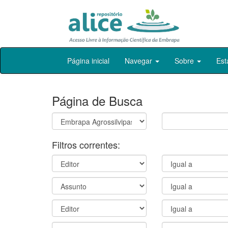
Skip
Página inicial
Navegar
Sobre
Est
navigation
Página de Busca
Filtros correntes: