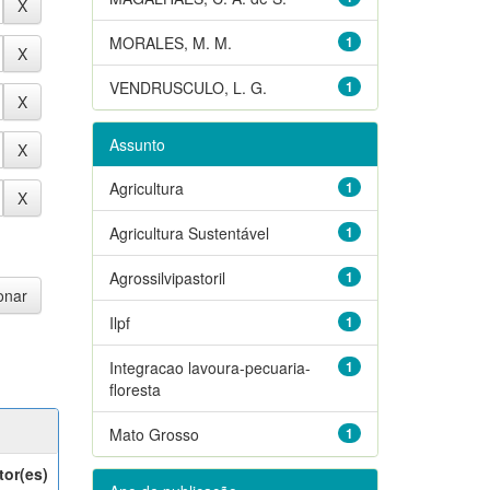
MORALES, M. M.
1
VENDRUSCULO, L. G.
1
Assunto
Agricultura
1
Agricultura Sustentável
1
Agrossilvipastoril
1
Ilpf
1
Integracao lavoura-pecuaria-
1
floresta
Mato Grosso
1
tor(es)