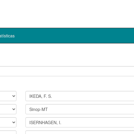
atísticas