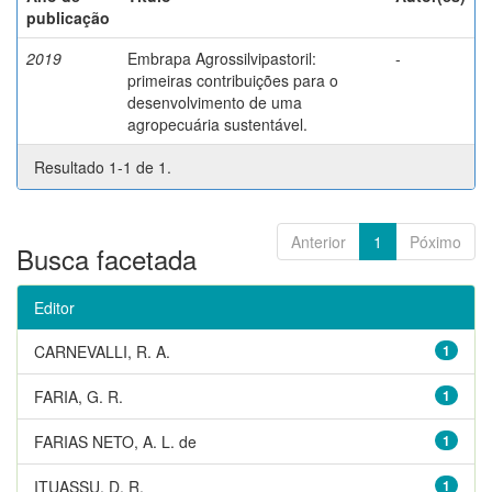
publicação
2019
Embrapa Agrossilvipastoril:
-
primeiras contribuições para o
desenvolvimento de uma
agropecuária sustentável.
Resultado 1-1 de 1.
Anterior
1
Póximo
Busca facetada
Editor
CARNEVALLI, R. A.
1
FARIA, G. R.
1
FARIAS NETO, A. L. de
1
ITUASSU, D. R.
1