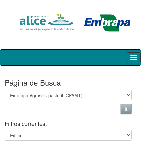
Skip
navigation
Página de Busca
Filtros correntes: