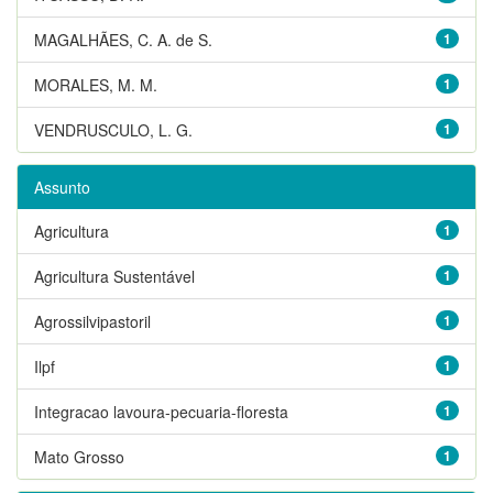
MAGALHÃES, C. A. de S.
1
MORALES, M. M.
1
VENDRUSCULO, L. G.
1
Assunto
Agricultura
1
Agricultura Sustentável
1
Agrossilvipastoril
1
Ilpf
1
Integracao lavoura-pecuaria-floresta
1
Mato Grosso
1