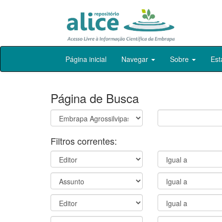
Skip
Página inicial
Navegar
Sobre
Est
navigation
Página de Busca
Filtros correntes: