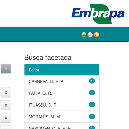
Busca facetada
Editor
CARNEVALLI, R. A.
1
FARIA, G. R.
1
ITUASSU, D. R.
1
MORALES, M. M.
1
NASCIMENTO, A. F. do
1