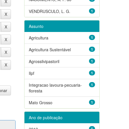
VENDRUSCULO, L. G.
1
Assunto
Agricultura
1
Agricultura Sustentável
1
Agrossilvipastoril
1
Ilpf
1
Integracao lavoura-pecuaria-
1
floresta
Mato Grosso
1
Ano de publicação
2019
1