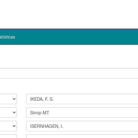
atísticas