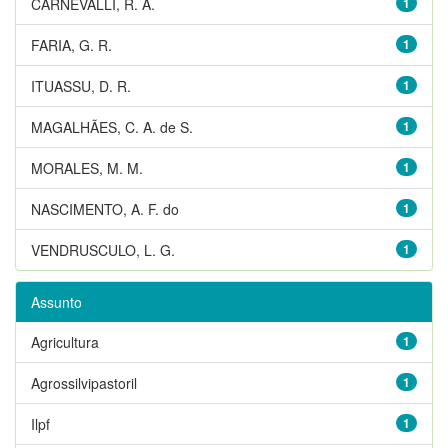
CARNEVALLI, R. A.
1
FARIA, G. R.
1
ITUASSU, D. R.
1
MAGALHÃES, C. A. de S.
1
MORALES, M. M.
1
NASCIMENTO, A. F. do
1
VENDRUSCULO, L. G.
1
Assunto
Agricultura
1
Agrossilvipastoril
1
Ilpf
1