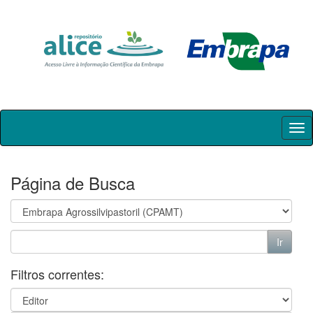
Skip
navigation
Página de Busca
Filtros correntes: