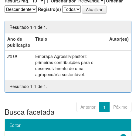
Result./Pág.
|
Ordenar por
Ordenar
Registro(s)
Resultado 1-1 de 1.
Ano de
Título
Autor(es)
publicação
2019
Embrapa Agrossilvipastoril:
-
primeiras contribuições para o
desenvolvimento de uma
agropecuária sustentável.
Resultado 1-1 de 1.
Anterior
1
Póximo
Busca facetada
Editor